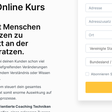
nline Kurs
eit Menschen
rzen zu
t an der
ratzen.
ei deinen Kunden schon viel
 tiefgreifenden Veränderungen
lendem Verständnis oder Wissen
Abonnieren S
.
tem steuert dein gesamtes
at somit enorme Auswirkung auf
sprozesse.
ientierte Coaching Techniken