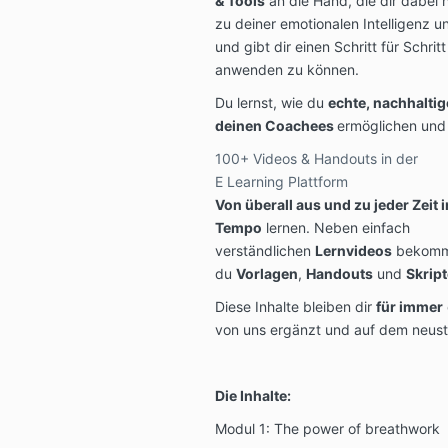
& Tools
an die Hand, die dir dabei 
zu deiner emotionalen Intelligenz
und gibt dir einen Schritt für Schri
anwenden zu können.
Du lernst, wie du
echte, nachhaltig
deinen Coachees
ermöglichen und 
100+ Videos & Handouts in der
E Learning Plattform
Von überall aus und zu jeder Zeit
Tempo
lernen. Neben einfach
verständlichen
Lernvideos
bekomm
du
Vorlagen
,
Handouts
und
Skript
Diese Inhalte bleiben dir
für immer
von uns ergänzt und auf dem neus
Die Inhalte:
Modul 1: The power of breathwork